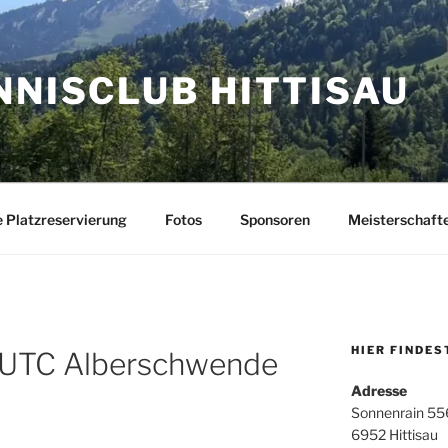
NNISCLUB HITTISAU
e Platzreservierung
Fotos
Sponsoren
Meisterschaft
HIER FINDES
s UTC Alberschwende
Adresse
Sonnenrain 55
6952 Hittisau