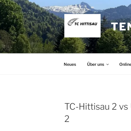
Zum
Inhalt
springen
TE
Neues
Über uns
Onlin
TC-Hittisau 2 v
2