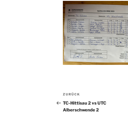
Beitragsnavigation
Vorheriger
ZURÜCK
Beitrag
TC-Hittisau 2 vs UTC
Alberschwende 2