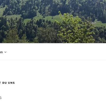
en
T DU UNS
6