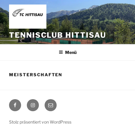
Zum
Inhalt
springen
TENNISCLUB HITTISAU
Menü
MEISTERSCHAFTEN
Facebook
Instagram
E-
Mail
Stolz präsentiert von WordPress