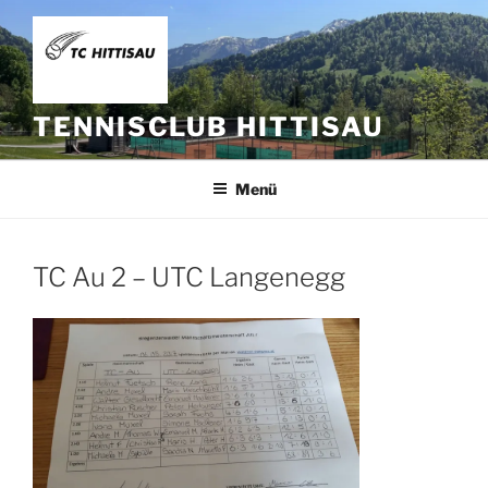
Zum
Inhalt
springen
TENNISCLUB HITTISAU
Menü
TC Au 2 – UTC Langenegg