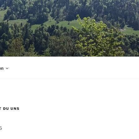
en
T DU UNS
6