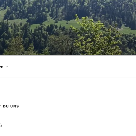
en
T DU UNS
6