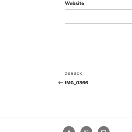
Website
Beitragsnavigation
Vorheriger
ZURÜCK
Beitrag
IMG_0366
Facebook
Instagram
E-