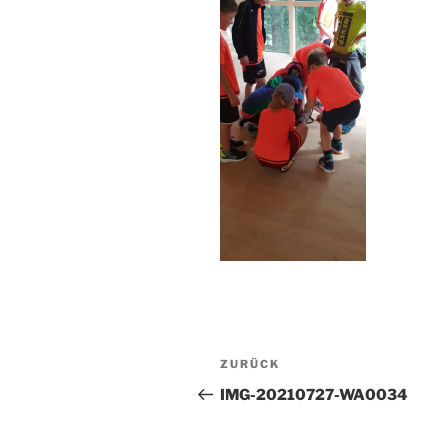
Beitragsnavigation
Vorheriger
ZURÜCK
Beitrag
IMG-20210727-WA0034