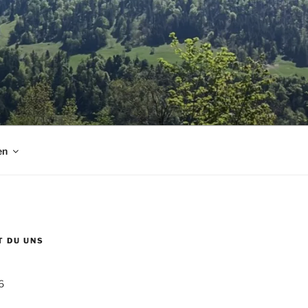
en
T DU UNS
6