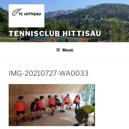
Zum
Inhalt
springen
TENNISCLUB HITTISAU
Menü
IMG-20210727-WA0033