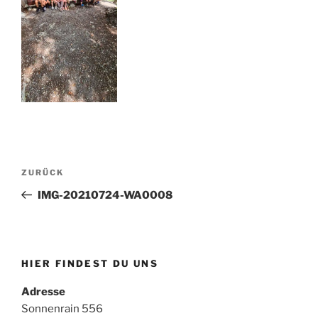
Beitragsnavigation
Vorheriger
ZURÜCK
Beitrag
IMG-20210724-WA0008
HIER FINDEST DU UNS
Adresse
Sonnenrain 556