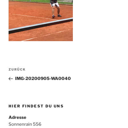
Beitragsnavigation
Vorheriger
ZURÜCK
Beitrag
IMG-20200905-WA0040
HIER FINDEST DU UNS
Adresse
Sonnenrain 556