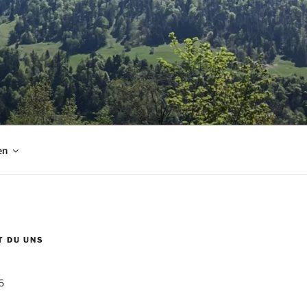
en
T DU UNS
6