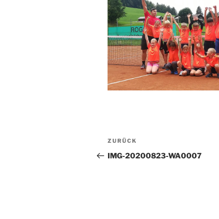
Beitragsnavigation
Vorheriger
ZURÜCK
Beitrag
IMG-20200823-WA0007