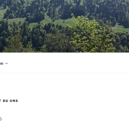
en
T DU UNS
6