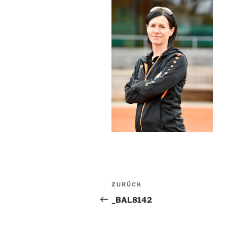
Beitragsnavigation
Vorheriger
ZURÜCK
Beitrag
_BAL8142