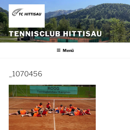
Zum
Inhalt
springen
TENNISCLUB HITTISAU
Menü
_1070456