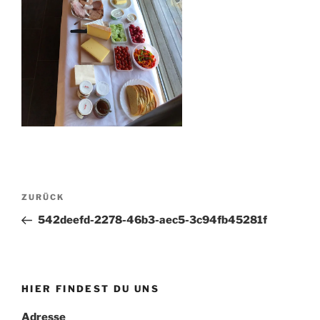
Beitragsnavigation
Vorheriger
ZURÜCK
Beitrag
542deefd-2278-46b3-aec5-3c94fb45281f
HIER FINDEST DU UNS
Adresse