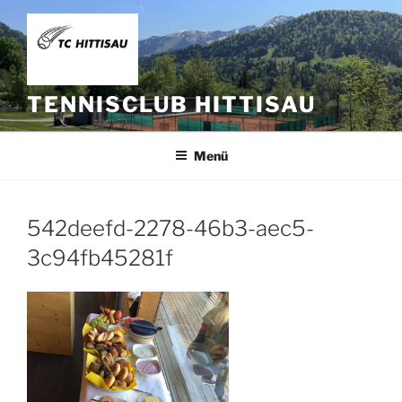
Zum
Inhalt
springen
TENNISCLUB HITTISAU
Menü
542deefd-2278-46b3-aec5-
3c94fb45281f