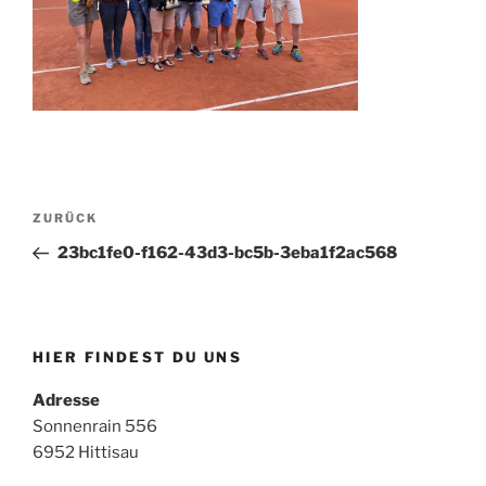
Beitragsnavigation
Vorheriger
ZURÜCK
Beitrag
23bc1fe0-f162-43d3-bc5b-3eba1f2ac568
HIER FINDEST DU UNS
Adresse
Sonnenrain 556
6952 Hittisau