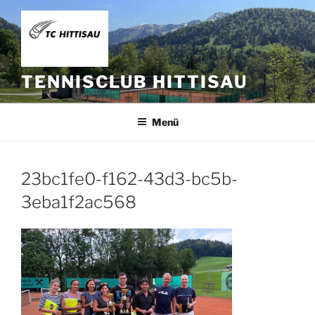
Zum
Inhalt
springen
TENNISCLUB HITTISAU
Menü
23bc1fe0-f162-43d3-bc5b-
3eba1f2ac568