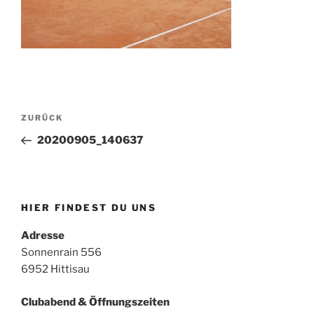
Beitragsnavigation
Vorheriger
ZURÜCK
Beitrag
20200905_140637
HIER FINDEST DU UNS
Adresse
Sonnenrain 556
6952 Hittisau
Clubabend & Öffnungszeiten