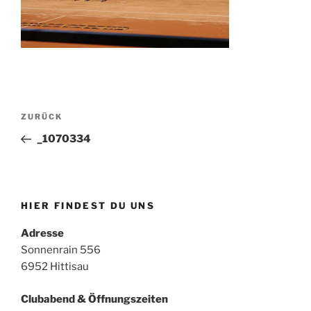
Beitragsnavigation
Vorheriger
ZURÜCK
Beitrag
_1070334
HIER FINDEST DU UNS
Adresse
Sonnenrain 556
6952 Hittisau
Clubabend & Öffnungszeiten