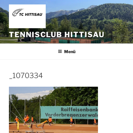
Zum
Inhalt
springen
TENNISCLUB HITTISAU
Menü
_1070334