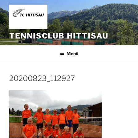
Zum
Inhalt
springen
TENNISCLUB HITTISAU
Menü
20200823_112927