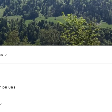
en
T DU UNS
6