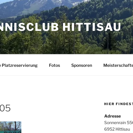
NNISCLUB HITTISAU
e Platzreservierung
Fotos
Sponsoren
Meisterschaft
HIER FINDES
305
Adresse
Sonnenrain 55
6952 Hittisau