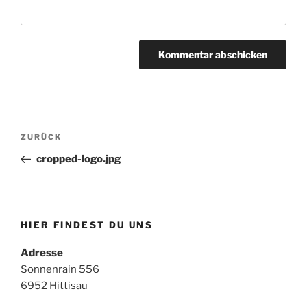
Beitragsnavigation
Vorheriger
ZURÜCK
Beitrag
cropped-logo.jpg
HIER FINDEST DU UNS
Adresse
Sonnenrain 556
6952 Hittisau